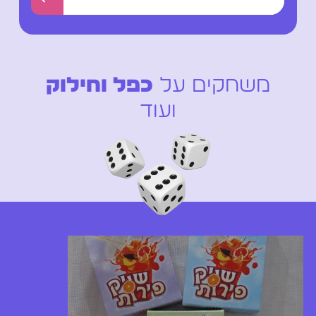
←
משחקים על
כפל וחילוק
ועוד