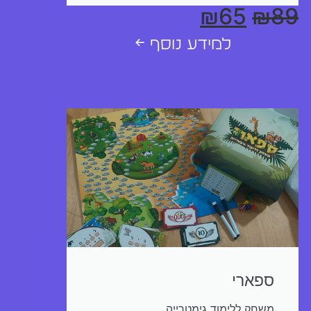
₪
65
₪
89
למידע נוסף ←
ספארי
משחק ללימוד גימטרייה