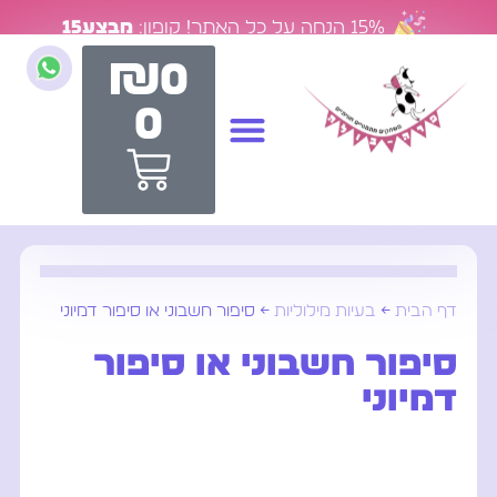
15% הנחה על כל האתר! קופון:
מבצע15
₪
0
0
יצירת קשר
מרכז הידע
ייעוץ וסדנאות
חנות המשחקים
דף הבית
←
בעיות מילוליות
←
סיפור חשבוני או סיפור דמיוני
סיפור חשבוני או סיפור
דמיוני